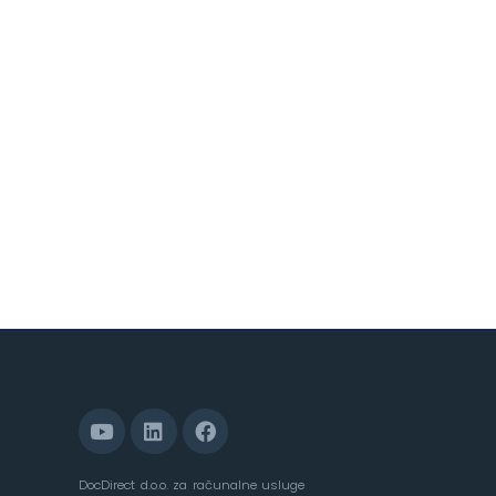
DocDirect d.o.o. za računalne usluge