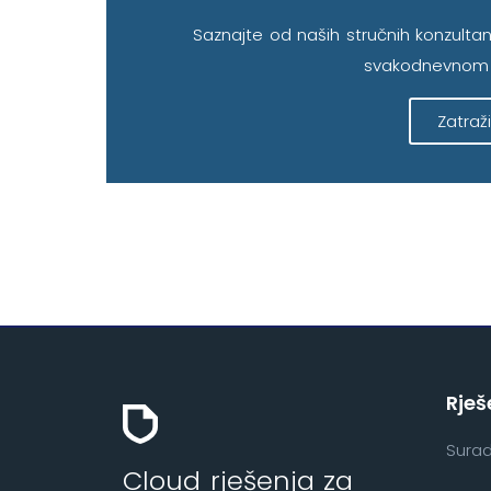
Saznajte od naših stručnih konzul
svakodnevnom 
Zatraž
Rješ
Surad
Cloud rješenja za