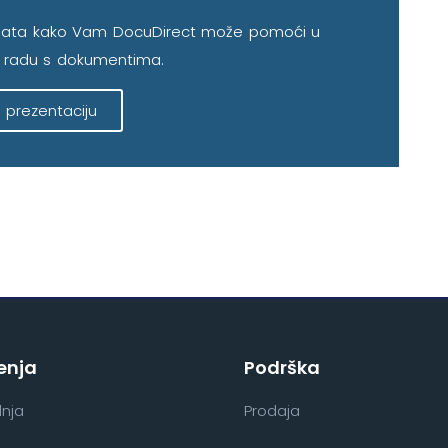
tanata kako Vam DocuDirect može pomoći u
radu s dokumentima.
i prezentaciju
enja
Podrška
nja
Prodaja