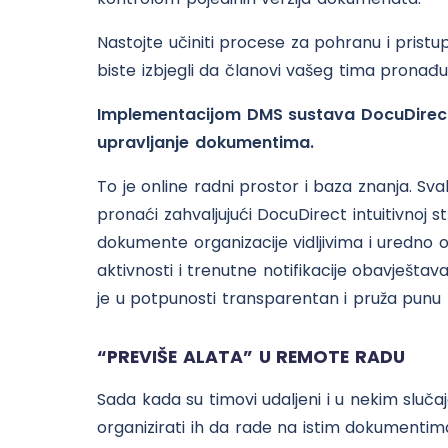
Nastojte učiniti procese za pohranu i prist
biste izbjegli da članovi vašeg tima pronađu
Implementacijom DMS sustava DocuDirect
upravljanje dokumentima.
To je online radni prostor i baza znanja. Sv
pronaći zahvaljujući DocuDirect intuitivnoj 
dokumente organizacije vidljivima i uredno
aktivnosti i trenutne notifikacije obavješta
je u potpunosti transparentan i pruža punu 
“PREVIŠE ALATA” U REMOTE RADU
Sada kada su timovi udaljeni i u nekim sl
organizirati ih da rade na istim dokumentima