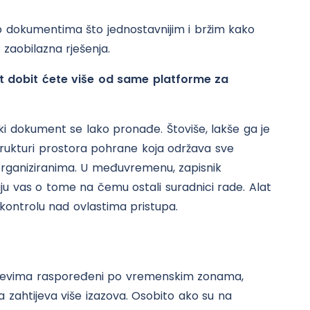
up dokumentima što jednostavnijim i bržim kako
 zaobilazna rješenja.
 dobit ćete više od same platforme za
aki dokument se lako pronađe. Štoviše, lakše ga je
strukturi prostora pohrane koja održava sve
 organiziranima. U međuvremenu, zapisnik
vaju vas o tome na čemu ostali suradnici rade. Alat
kontrolu nad ovlastima pristupa.
učajevima raspoređeni po vremenskim zonama,
 zahtijeva više izazova. Osobito ako su na