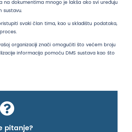
ja na dokumentima mnogo je lakša ako svi uređuju
m sustavu.
stupiti svaki član tima, kao u skladištu podataka,
 proces.
 vašoj organizaciji znači omogućiti što većem broju
lizacije informacija pomoću DMS sustava kao što
 pitanje?